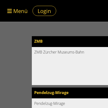
Menü
Login
ZMB
ZMB Zürcher Museums-Bahn
Pendelzug-Mirage
Pendelzug-Mirage